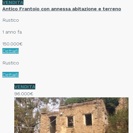
VENDITA
Antico Frantoio con annessa abitazione e terreno
Rustico
1 anno fa
150.000€
Dettagli
Rustico
Dettagli
VENDITA
96.000€