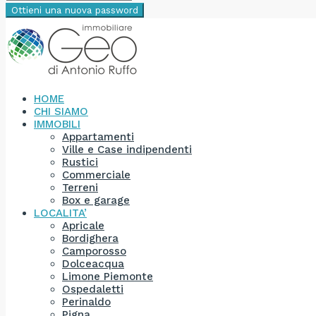
Ottieni una nuova password
HOME
CHI SIAMO
IMMOBILI
Appartamenti
Ville e Case indipendenti
Rustici
Commerciale
Terreni
Box e garage
LOCALITA’
Apricale
Bordighera
Camporosso
Dolceacqua
Limone Piemonte
Ospedaletti
Perinaldo
Pigna