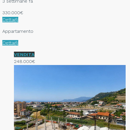
3 settimane fa
330.000€
Dettagli
Appartamento
Dettagli
VENDITA
248.000€