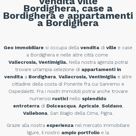
Vendita ville
Bordighera
,
case a
Bordighera
e
appartamenti
a Bordighera
Geo Immobiliare
si occupa della
vendita
di
ville
e case
a Bordighera e nelle altre città come
Vallecrosia,
Ventimiglia.
Nella nostra agenzia
potrai
trovare un’ampia selezione di
appartamenti in
vendita
a
Bordighera
,
Vallecrosia,
Ventimiglia
e altre
cittadine della costa di Ponente fra cui Sanremo e
Ospedaletti. Fra i nostri immobili potrai anche trovare
numerosi
rustici
nello
splendido
entroterra
di
Dolceacqua
,
Apricale
,
Soldano
,
Vallebona
, San Biagio della Cima, Pigna.
Grazie alla nostra
esperienza
nel mercato immobiliare
ligure, il nostro
ampio portfolio
e la