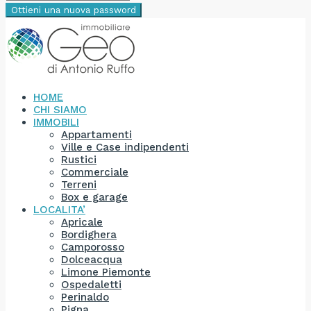
Ottieni una nuova password
HOME
CHI SIAMO
IMMOBILI
Appartamenti
Ville e Case indipendenti
Rustici
Commerciale
Terreni
Box e garage
LOCALITA’
Apricale
Bordighera
Camporosso
Dolceacqua
Limone Piemonte
Ospedaletti
Perinaldo
Pigna