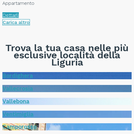
Appartamento
Dettagli
Carica altro
Trova la tua casa nelle più
esclusive località della
Liguria
Bordighera
Vallecrosia
Vallebona
Ventimiglia
Camporosso