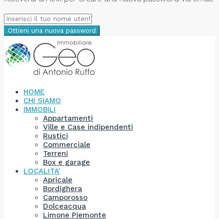
Ottieni una nuova password
HOME
CHI SIAMO
IMMOBILI
Appartamenti
Ville e Case indipendenti
Rustici
Commerciale
Terreni
Box e garage
LOCALITA’
Apricale
Bordighera
Camporosso
Dolceacqua
Limone Piemonte