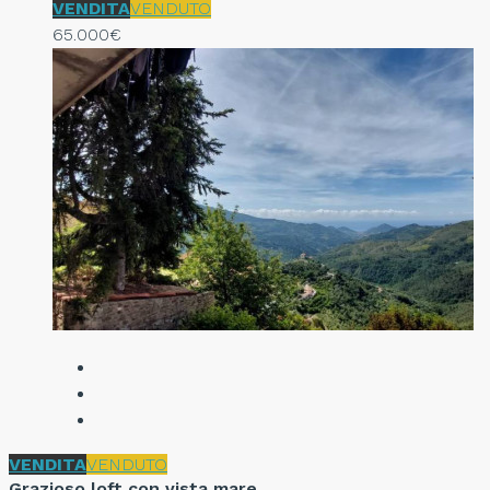
VENDITA
VENDUTO
65.000€
VENDITA
VENDUTO
Grazioso loft con vista mare