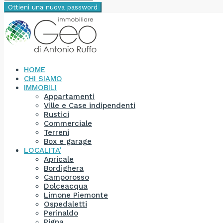
Ottieni una nuova password
HOME
CHI SIAMO
IMMOBILI
Appartamenti
Ville e Case indipendenti
Rustici
Commerciale
Terreni
Box e garage
LOCALITA’
Apricale
Bordighera
Camporosso
Dolceacqua
Limone Piemonte
Ospedaletti
Perinaldo
Pigna