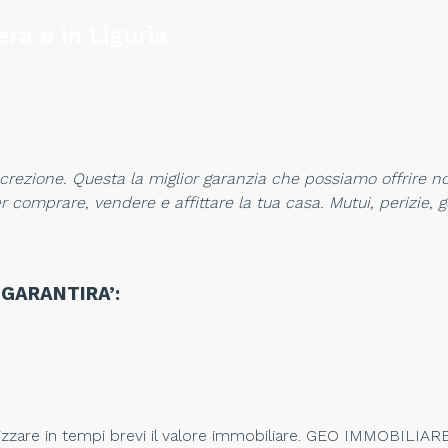
ra e in Liguria
screzione. Questa la miglior garanzia che pos
s
iamo offrire n
per comprar
e, vendere e affittare la tua casa. Mutui, perizie, g
 GARANTIRA’:
zzare in tempi brevi il valore immobiliare. GEO IMMOBILIARE g