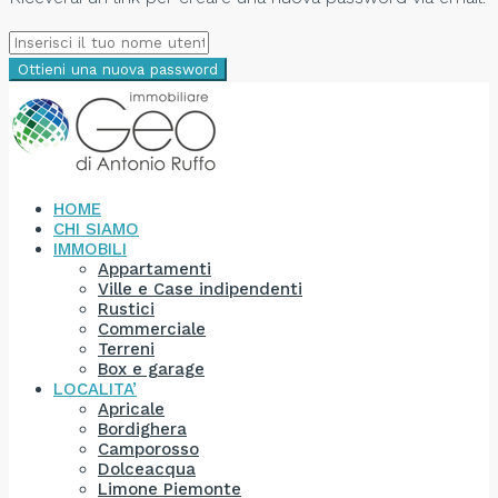
Ottieni una nuova password
HOME
CHI SIAMO
IMMOBILI
Appartamenti
Ville e Case indipendenti
Rustici
Commerciale
Terreni
Box e garage
LOCALITA’
Apricale
Bordighera
Camporosso
Dolceacqua
Limone Piemonte