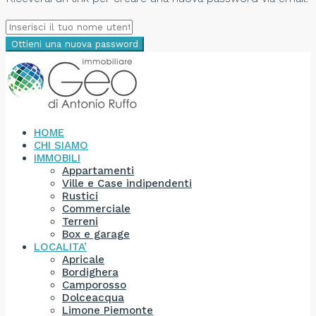
Ottieni una nuova password
HOME
CHI SIAMO
IMMOBILI
Appartamenti
Ville e Case indipendenti
Rustici
Commerciale
Terreni
Box e garage
LOCALITA’
Apricale
Bordighera
Camporosso
Dolceacqua
Limone Piemonte