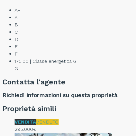
A+
A
B
C
D
E
F
175.00 | Classe energetica G
G
Contatta l'agente
Richiedi informazioni su questa proprietà
Proprietà simili
VENDITA
VENDUTO
295.000€