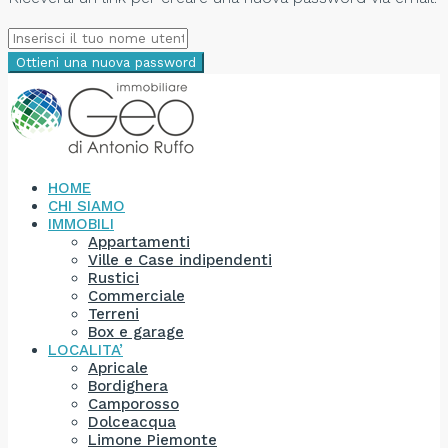
Ottieni una nuova password
HOME
CHI SIAMO
IMMOBILI
Appartamenti
Ville e Case indipendenti
Rustici
Commerciale
Terreni
Box e garage
LOCALITA’
Apricale
Bordighera
Camporosso
Dolceacqua
Limone Piemonte