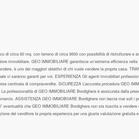
o di circa 60 mq. con terreno di circa 9500 con possibilità di ristrutturare e 
il valore immobiliare. GEO IMMOBILIARE garantisce un’estrema efficienza nel
svendere, è uno dei maggiori obiettivi di chi vuole vendere la propria casa. T
onale vi saranno garanti per voi. ESPERIENZA Gli agenti immobiliari professi
verse centinaia di compravendite. SICUREZZA L’accurata procedura GEO IMMOBIL
 professionalità di GEO IMMOBILIARE Bordighera è assicurata dalla presenza d
mmercio. ASSISTENZA GEO IMMOBIIARE Bordighera non lascia mai soli i propri cli
 eventualità che GEO IMMOBILIARE Bordighera non sia riuscita a vendere nei 
el venditore la propria esperienza per una giusta valutazione gratuita e