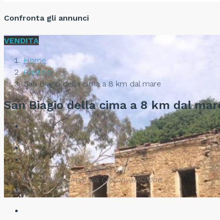
Confronta gli annunci
VENDITA
Home
Rustico
San Biagio della cima a 8 km dal mare
San Biagio della cima a 8 km dal mar
San Biagio della Cima, via Circonvallazione
96.000€