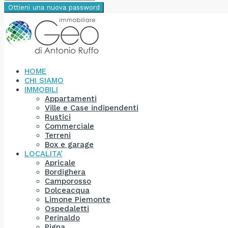
Ottieni una nuova password
HOME
CHI SIAMO
IMMOBILI
Appartamenti
Ville e Case indipendenti
Rustici
Commerciale
Terreni
Box e garage
LOCALITA’
Apricale
Bordighera
Camporosso
Dolceacqua
Limone Piemonte
Ospedaletti
Perinaldo
Pigna