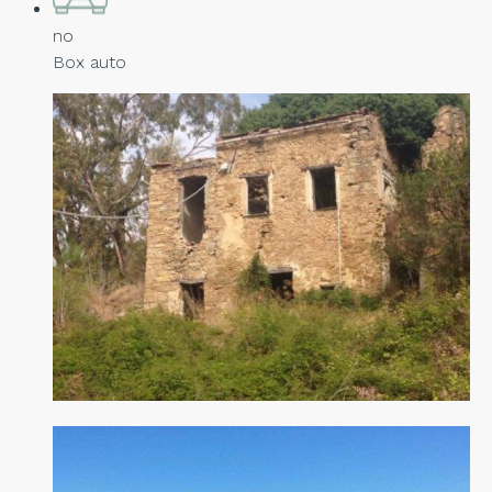
no
Box auto