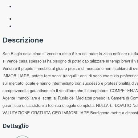
Descrizione
San Biagio della cima si vende a circo 8 km dal mare in zona colinare rustiuc
si vende casa spesso si ha bisogno di poter capitalizzare in tempi brevi 
Vendere il proprio immobile al giusto prezzo di mercato e non rischiare di 
IMMOBILIARE, potete fare sonni tranquilli: anni di serio esercizio professi
sul mercato locale e hanno intermediato con successo e professionalità di
compravendita garantisce sia il venditore che il compratore. COMPETENZA La
Agente Immobiliare e iscritti al Ruolo dei Mediatori presso la Camera di Co
garantisce un’assistenza tecnica e legale completa. NULLA E’ DOVUTO Nell’
VALUTAZIONE GRATUITA GEO IMMOBILIARE Bordighera mette a disposizione d
Dettaglio