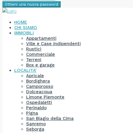
Ottieni una nuova password
HOME
CHI SIAMO
IMMOBILI
Appartamenti
Ville e Case indipendenti
Rustici
Commerciale
Terreni
Box e garage
LOCALITA’
Apricale
Bordighera
Camporosso
Dolceacqua
Limone Piemonte
Ospedaletti
Perinaldo
Pigna
San Biagio della Cima
Sanremo
Seborga