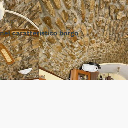
o borgo
l caratteristico borgo