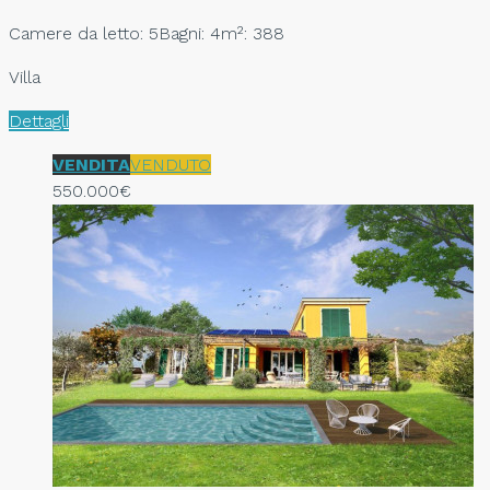
Camere da letto: 5
Bagni: 4
m²: 388
Villa
Dettagli
VENDITA
VENDUTO
550.000€