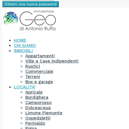
Ottieni una nuova password
HOME
CHI SIAMO
IMMOBILI
Appartamenti
Ville e Case indipendenti
Rustici
Commerciale
Terreni
Box e garage
LOCALITA’
Apricale
Bordighera
Camporosso
Dolceacqua
Limone Piemonte
Ospedaletti
Perinaldo
Pigna