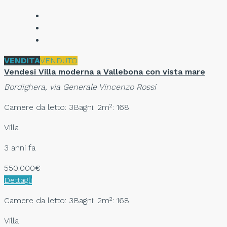
VENDITA
VENDUTO
Vendesi Villa moderna a Vallebona con vista mare
Bordighera, via Generale Vincenzo Rossi
Camere da letto: 3
Bagni: 2
m²: 168
Villa
3 anni fa
550.000€
Dettagli
Camere da letto: 3
Bagni: 2
m²: 168
Villa