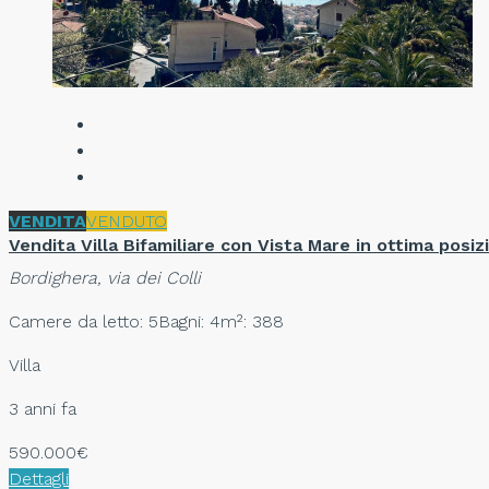
VENDITA
VENDUTO
Vendita Villa Bifamiliare con Vista Mare in ottima posiz
Bordighera, via dei Colli
Camere da letto: 5
Bagni: 4
m²: 388
Villa
3 anni fa
590.000€
Dettagli