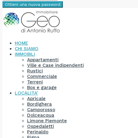
Ottieni una nuova password
HOME
CHI SIAMO
IMMOBILI
Appartamenti
Ville e Case indipendenti
Rustici
Commerciale
Terreni
Box e garage
LOCALITA’
Apricale
Bordighera
Camporosso
Dolceacqua
Limone Piemonte
Ospedaletti
Perinaldo
Pigna