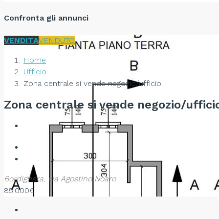
Confronta gli annunci
VENDITA
VENDUTO
Home
Ufficio
Zona centrale si vende negozio/ufficio
Zona centrale si vende negozio/uffici
Bordighera, via Agostino Noaro
85.000€