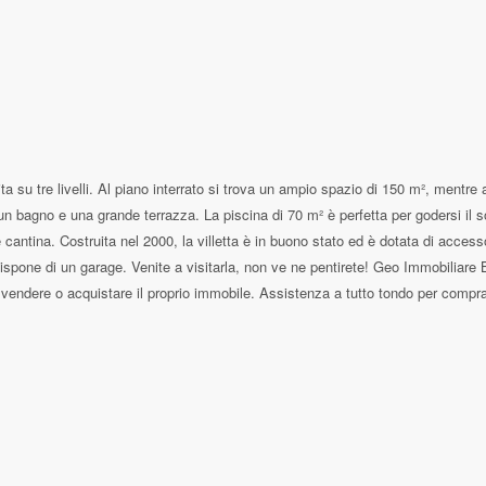
ta su tre livelli. Al piano interrato si trova un ampio spazio di 150 m², mentr
n bagno e una grande terrazza. La piscina di 70 m² è perfetta per godersi il so
cantina. Costruita nel 2000, la villetta è in buono stato ed è dotata di accesso
spone di un garage. Venite a visitarla, non ve ne pentirete! Geo Immobiliare Bo
endere o acquistare il proprio immobile. Assistenza a tutto tondo per comprare