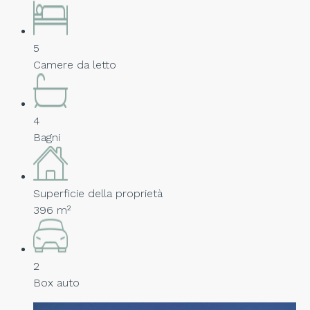
5
Camere da letto
4
Bagni
Superficie della proprietà
396 m²
2
Box auto