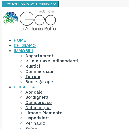
Ottieni una nuova password
HOME
CHI SIAMO
IMMOBILI
Appartamenti
Ville e Case indipendenti
Rustici
Commerciale
Terreni
Box e garage
LOCALITA’
Apricale
Bordighera
Camporosso
Dolceacqua
Limone Piemonte
Ospedaletti
Perinaldo
Pigna