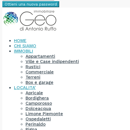
Ottieni una nuova password
HOME
CHI SIAMO
IMMOBILI
Appartamenti
Ville e Case indipendenti
Rustici
Commerciale
Terreni
Box e garage
LOCALITA’
Apricale
Bordighera
Camporosso
Dolceacqua
Limone Piemonte
Ospedaletti
Perinaldo
Pigna