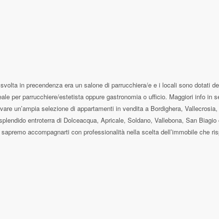
tà svolta in precendenza era un salone di parrucchiera/e e i locali sono dotati de
ideale per parrucchiere/estetista oppure gastronomia o ufficio. Maggiori info in
rovare un’ampia selezione di appartamenti in vendita a Bordighera, Vallecrosia,
lo splendido entroterra di Dolceacqua, Apricale, Soldano, Vallebona, San Biagi
orio sapremo accompagnarti con professionalità nella scelta dell’immobile che 