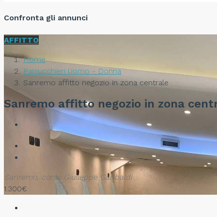
Confronta gli annunci
AFFITTO
Home
Parrucchieri Uomo - Donna
Sanremo affitto negozio in zona centrale
Sanremo affitto negozio in zona cent
Sanremo, corso Giuseppe Garibaldi
1.300€