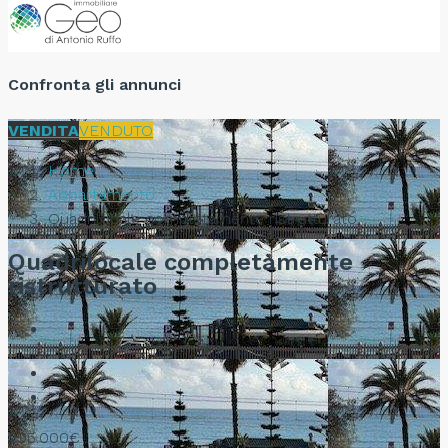
Confronta gli annunci
VENDITA
VENDUTO
Home
Appartamento
Quadrilocale completamente ristrutturato
Quadrilocale completamente
ristrutturato
295.000€