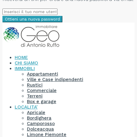
Ottieni una nuova password
HOME
CHI SIAMO
IMMOBILI
Appartamenti
Ville e Case indipendenti
Rustici
Commerciale
Terreni
Box e garage
LOCALITA’
Apricale
Bordighera
Camporosso
Dolceacqua
Limone Piemonte