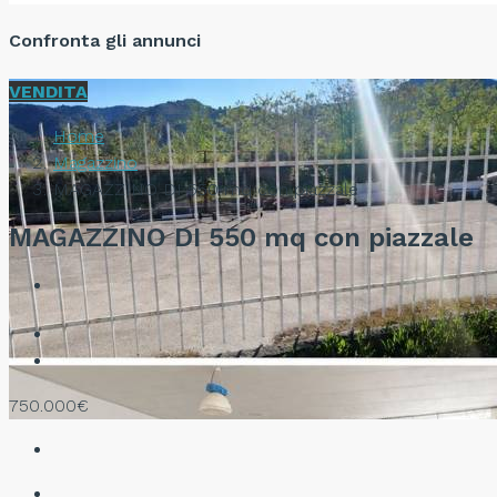
Confronta gli annunci
VENDITA
Home
Magazzino
MAGAZZINO DI 550 mq con piazzale
MAGAZZINO DI 550 mq con piazzale
750.000€