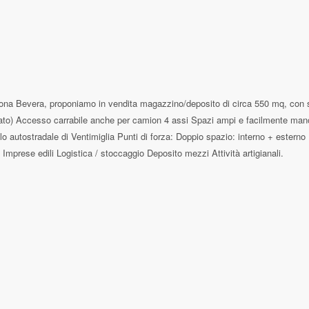
proponiamo in vendita magazzino/deposito di circa 550 mq, con soprastant
) Accesso carrabile anche per camion 4 assi Spazi ampi e facilmente manovrabi
autostradale di Ventimiglia Punti di forza: Doppio spazio: interno + esterno Fa
mprese edili Logistica / stoccaggio Deposito mezzi Attività artigianali.