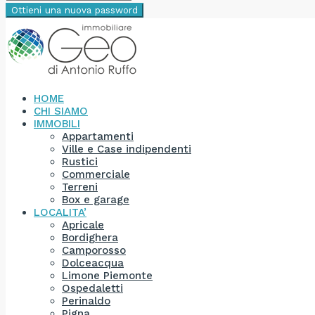
Ottieni una nuova password
HOME
CHI SIAMO
IMMOBILI
Appartamenti
Ville e Case indipendenti
Rustici
Commerciale
Terreni
Box e garage
LOCALITA’
Apricale
Bordighera
Camporosso
Dolceacqua
Limone Piemonte
Ospedaletti
Perinaldo
Pigna