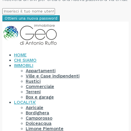
Ottieni una nuova password
HOME
CHI SIAMO
IMMOBILI
Appartamenti
Ville e Case indipendenti
Rustici
Commerciale
Terreni
Box e garage
LOCALITA’
Apricale
Bordighera
Camporosso
Dolceacqua
Limone Piemonte