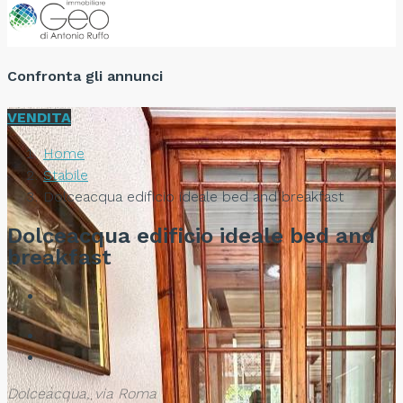
Confronta gli annunci
VENDITA
Home
Stabile
Dolceacqua edificio ideale bed and breakfast
Dolceacqua edificio ideale bed and
breakfast
Dolceacqua, via Roma