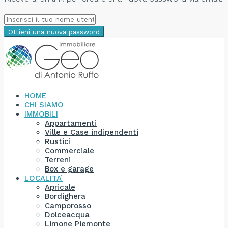
Ottieni una nuova password
HOME
CHI SIAMO
IMMOBILI
Appartamenti
Ville e Case indipendenti
Rustici
Commerciale
Terreni
Box e garage
LOCALITA’
Apricale
Bordighera
Camporosso
Dolceacqua
Limone Piemonte