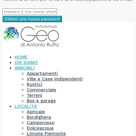
Ottieni una nuova password
HOME
CHI SIAMO
IMMOBILI
Appartamenti
Ville e Case indipendenti
Rustici
Commerciale
Terreni
Box e garage
LOCALITA’
Apricale
Bordighera
Camporosso
Dolceacqua
Limone Piemonte