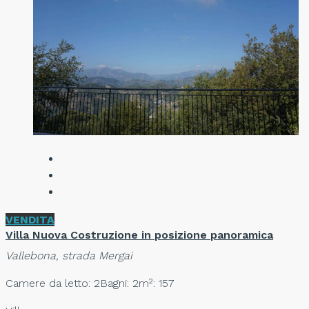
VENDITA
Villa Nuova Costruzione in posizione panoramica
Vallebona, strada Mergai
Camere da letto: 2
Bagni: 2
m²: 157