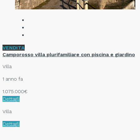
VENDITA
Camporosso villa plurifamiliare con piscina e giardino
Villa
1 anno fa
1.075.000€
Dettagli
Villa
Dettagli