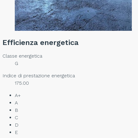
Efficienza energetica
Classe energetica
G
Indice di prestazione energetica
175.00
A+
A
B
C
D
E