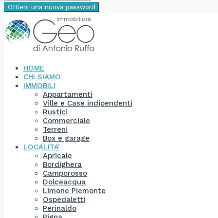
Ottieni una nuova password
HOME
CHI SIAMO
IMMOBILI
Appartamenti
Ville e Case indipendenti
Rustici
Commerciale
Terreni
Box e garage
LOCALITA’
Apricale
Bordighera
Camporosso
Dolceacqua
Limone Piemonte
Ospedaletti
Perinaldo
Pigna