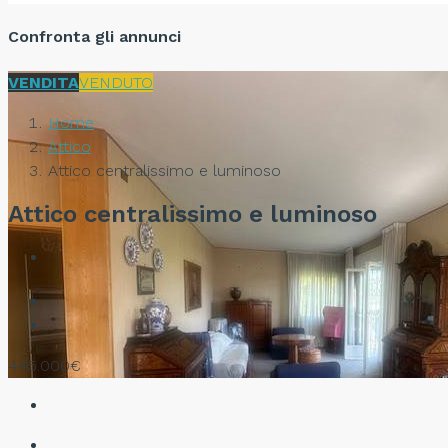
Confronta gli annunci
VENDITA
VENDUTO
Home
Attico
Attico centralissimo e luminoso
Attico centralissimo e luminoso
445.000€