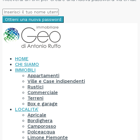
Ottieni una nuova password
HOME
CHI SIAMO
IMMOBILI
Appartamenti
Ville e Case indipendenti
Rustici
Commerciale
Terreni
Box e garage
LOCALITA’
Apricale
Bordighera
Camporosso
Dolceacqua
Limone Piemonte