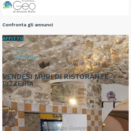
Confronta gli annunci
AFFITTO
Home
Ristorante
VENDESI MURI DI RISTORANTE PIZZERIA
VENDESI MURI DI RISTORANTE
PIZZERIA
San Biagio della Cima, piazza Giuseppe Mazzini