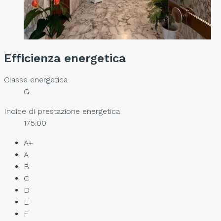
Efficienza energetica
Classe energetica
G
Indice di prestazione energetica
175.00
A+
A
B
C
D
E
F