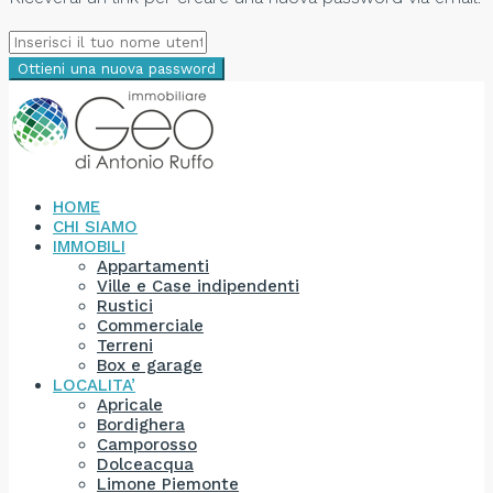
Ottieni una nuova password
HOME
CHI SIAMO
IMMOBILI
Appartamenti
Ville e Case indipendenti
Rustici
Commerciale
Terreni
Box e garage
LOCALITA’
Apricale
Bordighera
Camporosso
Dolceacqua
Limone Piemonte